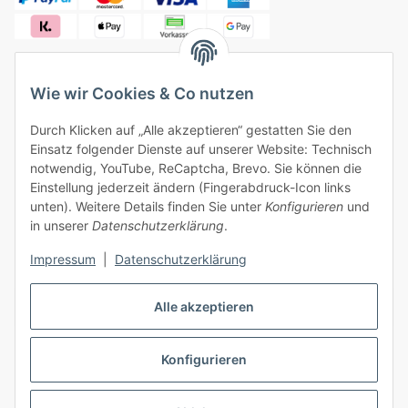
Wie wir Cookies & Co nutzen
✓
Versandkostenfrei ab 50 € (innerhalb Deutschlands)
Durch Klicken auf „Alle akzeptieren“ gestatten Sie den
✓
Sicher bezahlen, sicherer Versand
Einsatz folgender Dienste auf unserer Website: Technisch
✓
Ein Monat Widerrufsrecht
notwendig, YouTube, ReCaptcha, Brevo. Sie können die
Einstellung jederzeit ändern (Fingerabdruck-Icon links
unten). Weitere Details finden Sie unter
Konfigurieren
und
in unserer
Datenschutzerklärung
.
Impressum
|
Datenschutzerklärung
Vertrag widerrufen
Alle akzeptieren
Konfigurieren