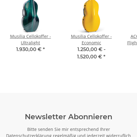
Musilia Cellokoffer -
Musilia Cellokoffer -
AC
Ultralight
Economic
Flig
1.930,00 €
*
1.250,00 € -
1.520,00 €
*
Newsletter Abonnieren
Bitte senden Sie mir entsprechend Ihrer
Datenschutzerklärung
regelmäßig und jederzeit widerruflich