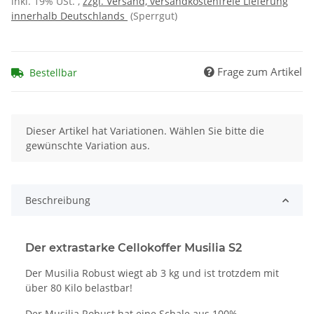
inkl. 19% USt. ,
zzgl. Versand, versandkostenfreie Lieferung
innerhalb Deutschlands
(Sperrgut)
Frage zum Artikel
Bestellbar
x
Dieser Artikel hat Variationen. Wählen Sie bitte die
gewünschte Variation aus.
Beschreibung
Der extrastarke Cellokoffer Musilia S2
Der Musilia Robust wiegt ab 3 kg und ist trotzdem mit
über 80 Kilo belastbar!
Der Musilia Robust hat eine Schale aus 100%