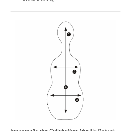
Innenmaße des Cellokoffers Musilia Robust