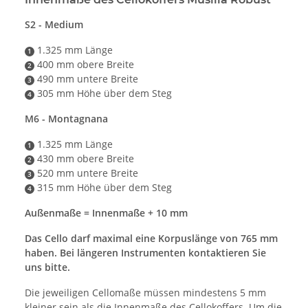
S2 - Medium
1.325 mm Länge
1
400 mm obere Breite
2
490 mm untere Breite
3
305 mm Höhe über dem Steg
4
M6 - Montagnana
1.325 mm Länge
1
430 mm obere Breite
2
520 mm untere Breite
3
315 mm Höhe über dem Steg
4
Außenmaße = Innenmaße + 10 mm
Das Cello darf maximal eine Korpuslänge von 765 mm
haben. Bei längeren Instrumenten kontaktieren Sie
uns bitte.
Die jeweiligen Cellomaße müssen mindestens 5 mm
kleiner sein als die Innenmaße des Cellokoffers. Um die