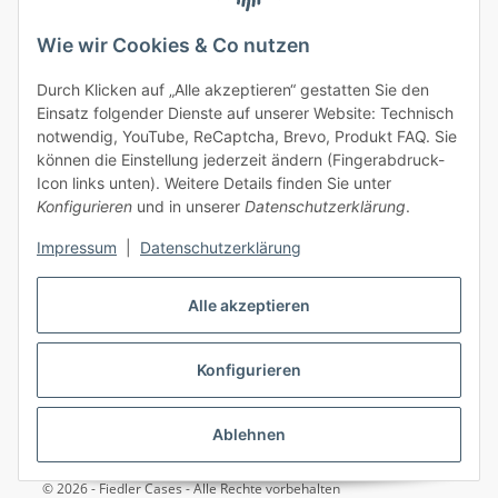
Wie wir Cookies & Co nutzen
✓
Versandkostenfrei ab 50 € (innerhalb Deutschlands)
Durch Klicken auf „Alle akzeptieren“ gestatten Sie den
✓
Sicher bezahlen, sicherer Versand
Einsatz folgender Dienste auf unserer Website: Technisch
✓
Ein Monat Widerrufsrecht
notwendig, YouTube, ReCaptcha, Brevo, Produkt FAQ. Sie
können die Einstellung jederzeit ändern (Fingerabdruck-
Icon links unten). Weitere Details finden Sie unter
Konfigurieren
und in unserer
Datenschutzerklärung
.
Impressum
|
Datenschutzerklärung
Vertrag widerrufen
Alle akzeptieren
Konfigurieren
* Alle Preise inkl. gesetzlicher USt., zzgl.
Versand
Ablehnen
© 2026 - Fiedler Cases - Alle Rechte vorbehalten