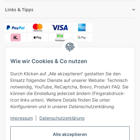
Links & Tipps
Wie wir Cookies & Co nutzen
✓
Versandkostenfrei ab 50 € (innerhalb Deutschlands)
Durch Klicken auf „Alle akzeptieren“ gestatten Sie den
✓
Sicher bezahlen, sicherer Versand
Einsatz folgender Dienste auf unserer Website: Technisch
✓
Ein Monat Widerrufsrecht
notwendig, YouTube, ReCaptcha, Brevo, Produkt FAQ. Sie
können die Einstellung jederzeit ändern (Fingerabdruck-
Icon links unten). Weitere Details finden Sie unter
Konfigurieren
und in unserer
Datenschutzerklärung
.
Impressum
|
Datenschutzerklärung
Vertrag widerrufen
Alle akzeptieren