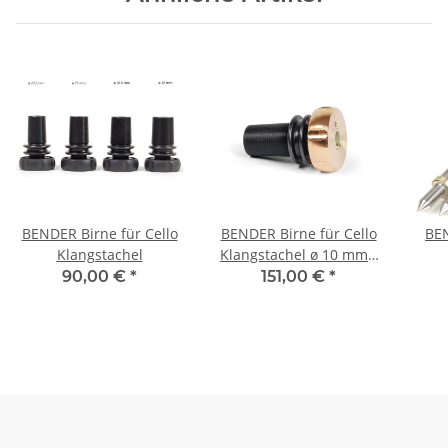
BENDER Birne für Cello
BENDER Birne für Cello
BEN
Klangstachel
Klangstachel ø 10 mm /
mit Bronzemutter
90,00 €
*
151,00 €
*